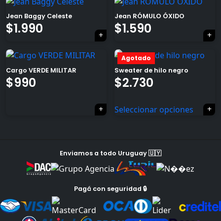
Jean Baggy Celeste
Jean RÓMULO ÓXIDO
El
El
$
1.990
$
1.590
×
precio
precio
Agotado
original
actual
Cargo VERDE MILITAR
Sweater de hilo negro
era:
es:
El
El
$
990
$
2.730
$1.990.
$1.590.
precio
precio
Tu carrito está vacío.
Seleccionar opciones
Agregá un producto y aparecerá acá
original
actual
automáticamente.
era:
es:
$1.990.
$990.
Enviamos a todo Uruguay 🇺🇾
Pagá con seguridad 🔒