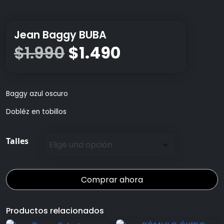
Jean Baggy BUBA
El
El
$
1.990
$
1.490
precio
precio
Baggy azul oscuro
original
actual
Dobléz en tobillos
era:
es:
Talles
$1.990.
$1.490.
Comprar ahora
Productos relacionados