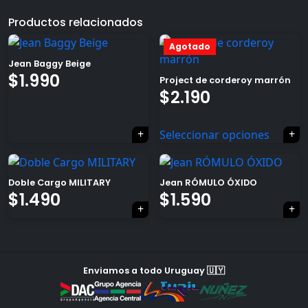
Productos relacionados
Agotado
Jean Baggy Beige
$
1.990
Project de corderoy marrón
×
El
El
$
2.190
precio
precio
Seleccionar opciones
original
actual
era:
es:
Doble Cargo MILITARY
Jean RÓMULO ÓXIDO
Tu carrito está vacío.
$2.620.
$2.190.
El
El
El
El
$
1.490
$
1.590
Agregá un producto y aparecerá acá
precio
precio
precio
precio
automáticamente.
original
actual
original
actual
era:
es:
era:
es:
Enviamos a todo Uruguay 🇺🇾
$1.990.
$1.490.
$1.990.
$1.590.