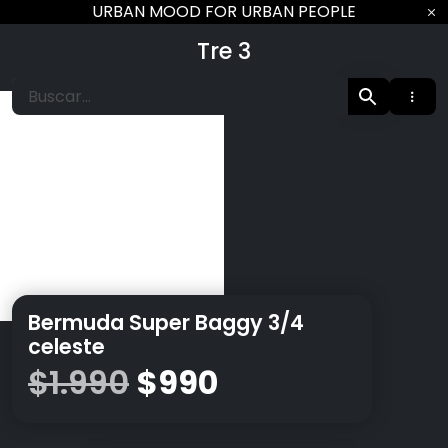
Ir
URBAN MOOD FOR URBAN PEOPLE
al
Tre 3
contenido
Bermuda Super Baggy 3/4
celeste
El
El
$
1.990
$
990
precio
precio