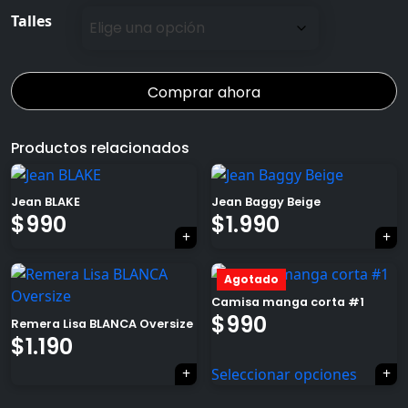
original
actual
Talles
era:
es:
Comprar ahora
$1.990.
$990.
Productos relacionados
Jean BLAKE
Jean Baggy Beige
×
El
El
$
990
$
1.990
precio
precio
Agotado
original
actual
Camisa manga corta #1
era:
es:
El
El
$
990
Remera Lisa BLANCA Oversize
$
1.190
Tu carrito está vacío.
$1.990.
$990.
precio
precio
Seleccionar opciones
Agregá un producto y aparecerá acá
original
actual
automáticamente.