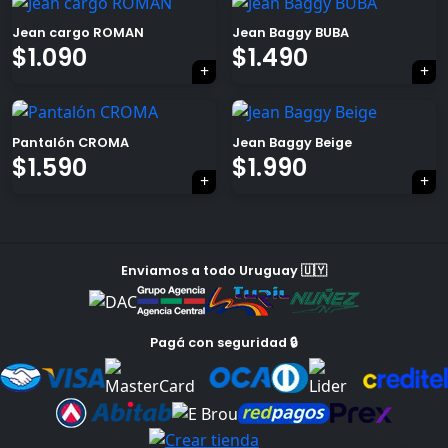
Jean cargo ROMAN
Jean Baggy BUBA
El
El
El
El
$
1.090
$
1.490
×
precio
precio
precio
precio
original
actual
original
actual
Pantalón CROMA
Jean Baggy Beige
era:
es:
era:
es:
El
El
$
1.590
$
1.990
$1.990.
$1.090.
$1.990.
$1.490.
Tu carrito está vacío.
precio
precio
Agregá un producto y aparecerá acá
original
actual
automáticamente.
era:
es:
Enviamos a todo Uruguay 🇺🇾
$1.990.
$1.590.
Pagá con seguridad 🔒