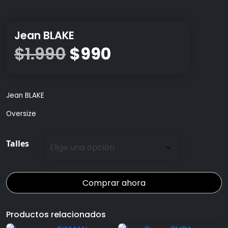
Jean BLAKE
El
El
$
1.990
$
990
precio
precio
Jean BLAKE
original
actual
Oversize
era:
es:
Talles
$1.990.
$990.
Comprar ahora
Productos relacionados